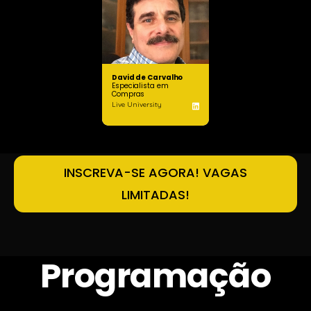
David de Carvalho
Especialista em
Compras
Live University
INSCREVA-SE AGORA! VAGAS
LIMITADAS!
Programação