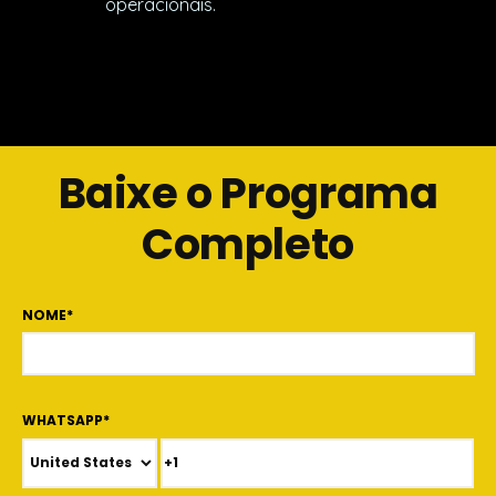
operacionais.
Baixe o Programa
Completo
NOME
*
WHATSAPP
*