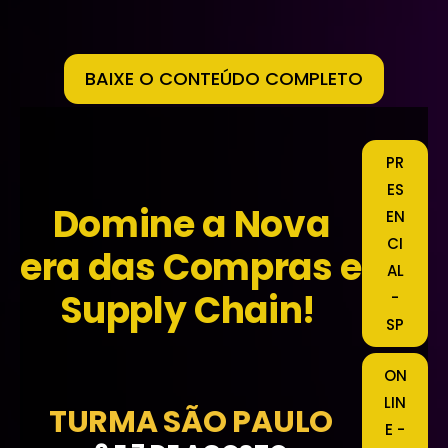
BAIXE O CONTEÚDO COMPLETO
PR
ES
Domine a Nova
EN
CI
era das Compras e
AL
Supply Chain!
-
SP
ON
LIN
TURMA SÃO PAULO
E -