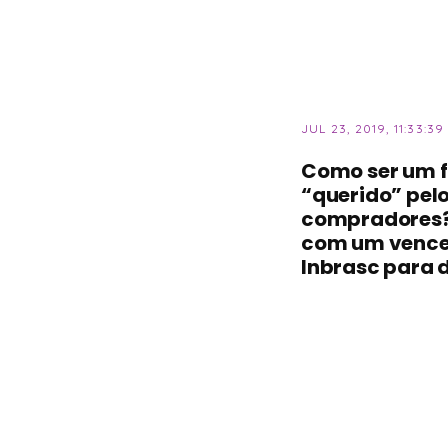
JUL 23, 2019, 11:33:39
Como ser um 
“querido” pel
compradores
com um vence
Inbrasc para 