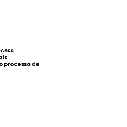
ocess
ais
o processo de