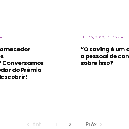
 AM
JUL 16, 2019, 11:01:27 AM
fornecedor
“O saving é um 
os
o pessoal de co
? Conversamos
sobre isso?
dor do Prêmio
descobrir!
Ant
Próx
1
2