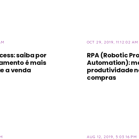
 AM
OCT 29, 2019, 11:12:02 AM
ess: saiba por
RPA (Robotic Pr
namento é mais
Automation): m
e a venda
produtividade n
compras
AM
AUG 12, 2019, 5:03:16 PM