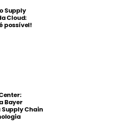
o Supply
da Cloud:
 possível!
Center:
a Bayer
 Supply Chain
nologia