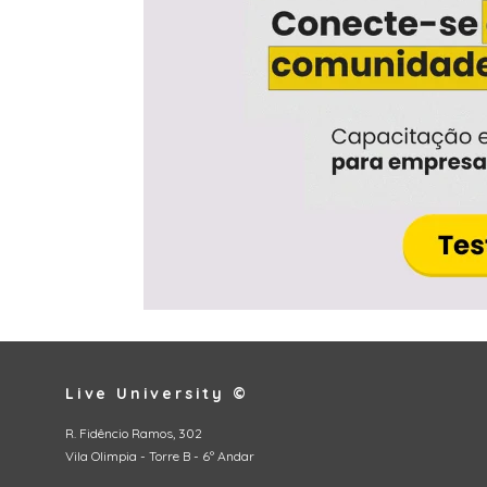
Live University ©
R. Fidêncio Ramos, 302
Vila Olimpia - Torre B - 6º Andar