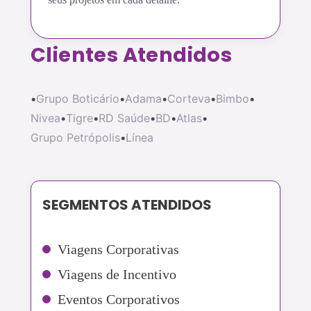
Clientes Atendidos
•
Grupo Boticário
•
Adama
•
Corteva
•
Bimbo
•
Nivea
•
Tigre
•
RD Saúde
•
BD
•
Atlas
•
Grupo Petrópolis
•
Línea
SEGMENTOS ATENDIDOS
Viagens Corporativas
Viagens de Incentivo
Eventos Corporativos