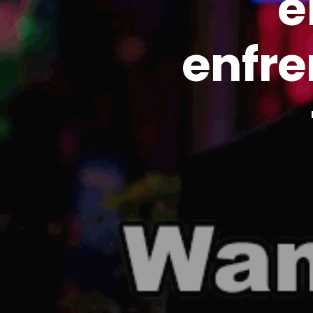
e
enfre