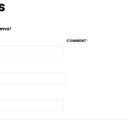
s
tema!
COMMENT
*