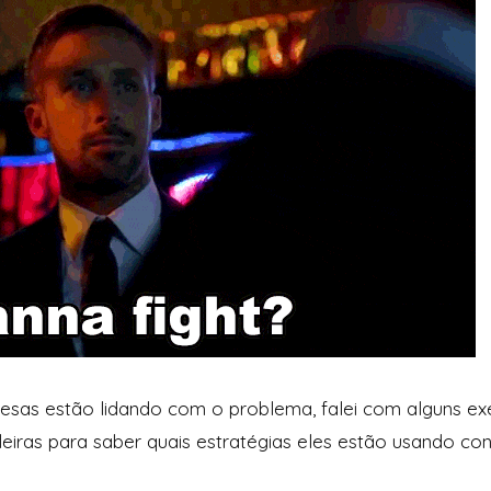
sas estão lidando com o problema, falei com alguns ex
eiras para saber quais estratégias eles estão usando con