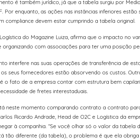
to é também jurídico, já que a tabela surgiu por Medida
. Por enquanto, as ações nas instâncias inferiores estã
m compliance devem estar cumprindo a tabela original.
e Logística do Magazine Luiza, afirma que o impacto no va
se organizando com associações para ter uma posição pe
to interfere nas suas operações de transferência de est
os seus fornecedores estão absorvendo os custos. Outr
é o fato de a empresa contar com estrutura bem capilar
necessidade de fretes interestaduais.
tá neste momento comparando contrato a contrato para 
Carlos Ricardo Andrade, Head de O2C e Logística da emp
gar à companhia. “Se você olhar só o valor da tabela d
á tão diferente (da tabela), o problema é que ela obriga