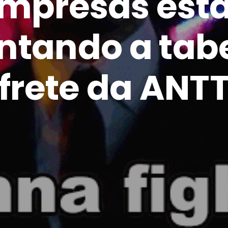
mpresas est
ntando a tab
frete da ANT