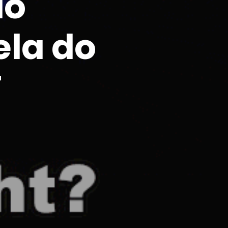
ão
ela do
T