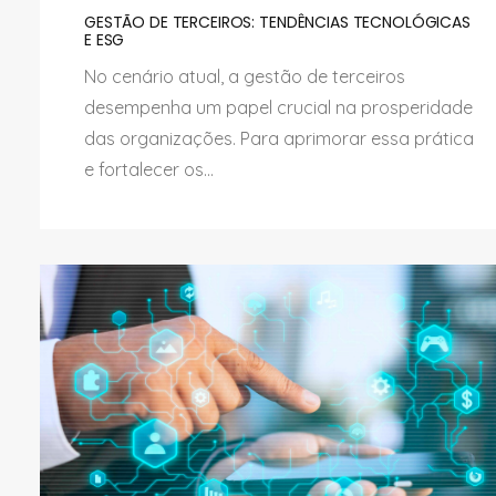
GESTÃO DE TERCEIROS: TENDÊNCIAS TECNOLÓGICAS
E ESG
No cenário atual, a gestão de terceiros
desempenha um papel crucial na prosperidade
das organizações. Para aprimorar essa prática
e fortalecer os...