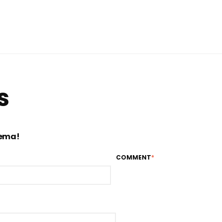
s
tema!
COMMENT
*