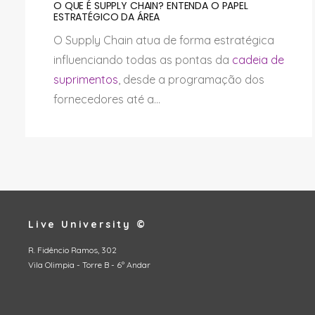
O QUE É SUPPLY CHAIN? ENTENDA O PAPEL
ESTRATÉGICO DA ÁREA
O Supply Chain atua de forma estratégica
influenciando todas as pontas da
cadeia de
suprimentos
, desde a programação dos
fornecedores até a...
Live University ©
R. Fidêncio Ramos, 302
Vila Olimpia - Torre B - 6º Andar