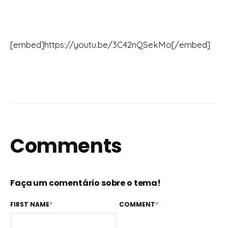
[embed]https://youtu.be/3C42nQSekMo[/embed]
Comments
Faça um comentário sobre o tema!
FIRST NAME
*
COMMENT
*