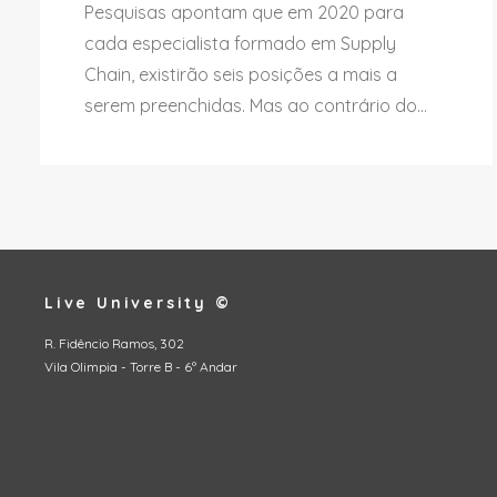
Pesquisas apontam que em 2020 para
cada especialista formado em Supply
Chain, existirão seis posições a mais a
serem preenchidas. Mas ao contrário do...
Live University ©
R. Fidêncio Ramos, 302
Vila Olimpia - Torre B - 6º Andar