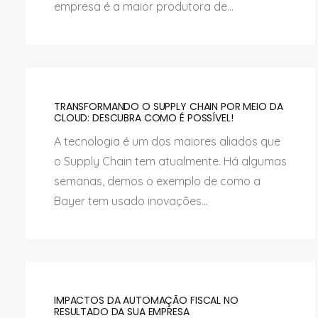
empresa é a maior produtora de...
TRANSFORMANDO O SUPPLY CHAIN POR MEIO DA
CLOUD: DESCUBRA COMO É POSSÍVEL!
A tecnologia é um dos maiores aliados que
o Supply Chain tem atualmente. Há algumas
semanas, demos o exemplo de como a
Bayer tem usado inovações...
IMPACTOS DA AUTOMAÇÃO FISCAL NO
RESULTADO DA SUA EMPRESA