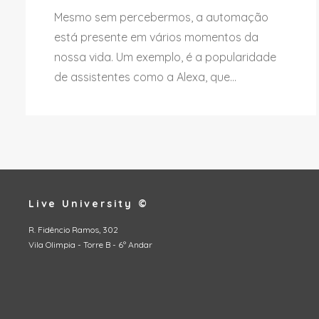
Mesmo sem percebermos, a automação
está presente em vários momentos da
nossa vida. Um exemplo, é a popularidade
de assistentes como a Alexa, que...
Live University ©
R. Fidêncio Ramos, 302
Vila Olimpia - Torre B - 6º Andar