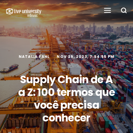
NATALIA FAHL
NOV 29, 2023, 7:54:55 PM
Supply Chain de A
a Z: 100 termos que
você precisa
conhecer